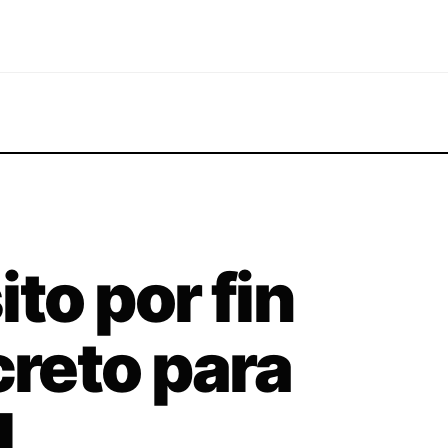
to por fin
creto para
l