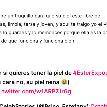
ene un truquillo para que su piel este libre de
s, limpia, tersa y joven, y aquí te traigo yo el 
e lo guardes y lo memorices porque ella es la p
e de que funciona y funciona bien.
 si quieres tener la piel de
#EsterExpos
u cara no, su piel nena
)
c.twitter.com/w1ARP7Jr6g
CelebStories (@Psico_Estefany)
Octob