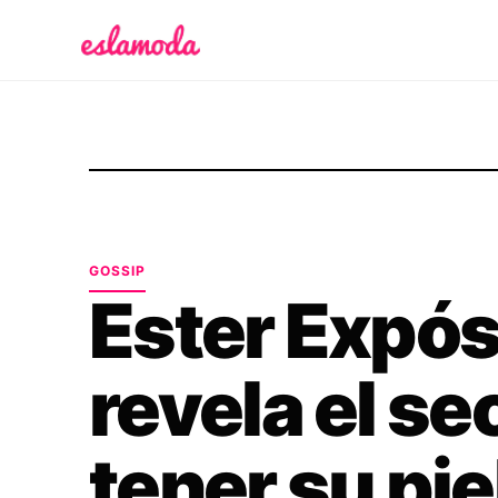
Es la Moda
GOSSIP
Ester Expósi
revela el se
tener su pie