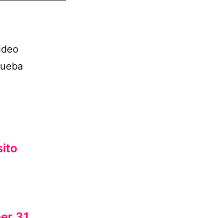
video
rueba
ito
er 31,