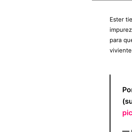
Ester ti
impureza
para qu
vivient
Por
(s
pi
— 