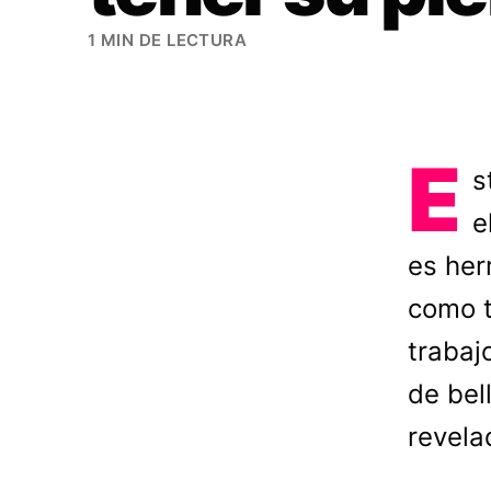
1 MIN DE LECTURA
E
s
e
es her
como t
trabaj
de bel
revela