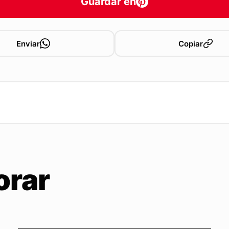
Guardar en
Enviar
Copiar
orar