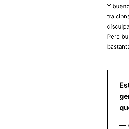
Y bueno
traicio
disculpa
Pero bu
bastant
Es
ge
qu
— 