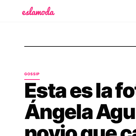
Es la Moda
GOSSIP
Esta es la f
Ángela Agui
novio que c