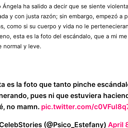
 Ángela ha salido a decir que se siente violent
nada y con justa razón; sin embargo, empezó a p
s, como si su cuerpo y vida no le pertenecieran 
eno, esta es la foto del escándalo, que a mi m
e normal y leve.
ta es la foto que tanto pinche escándal
nerando, pues ni que estuviera hacien
é, no mamn.
pic.twitter.com/c0VFuI8q
CelebStories (@Psico_Estefany)
April 