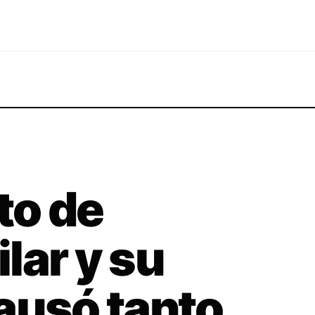
oto de
lar y su
ausó tanto