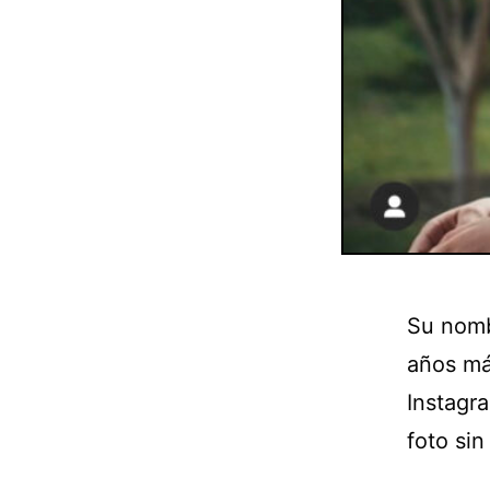
Su nomb
años má
Instagra
foto sin