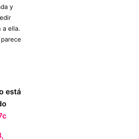
ada y
edir
a ella.
e parece
o está
do
7c
8,