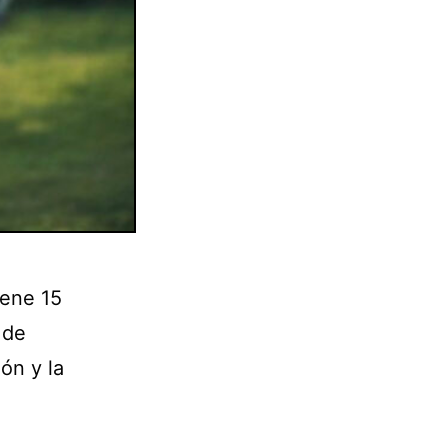
iene 15
 de
ión y la