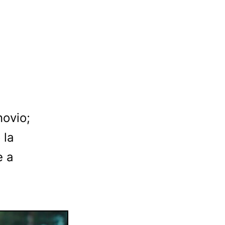
novio;
 la
e a