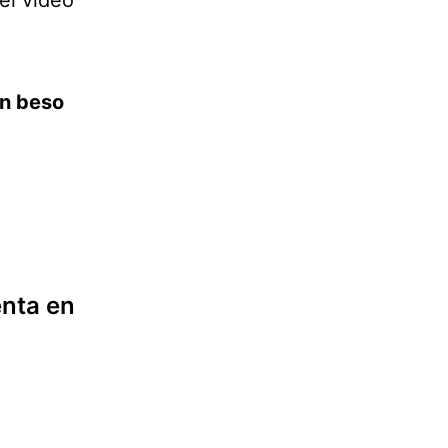
el video
un beso
enta en