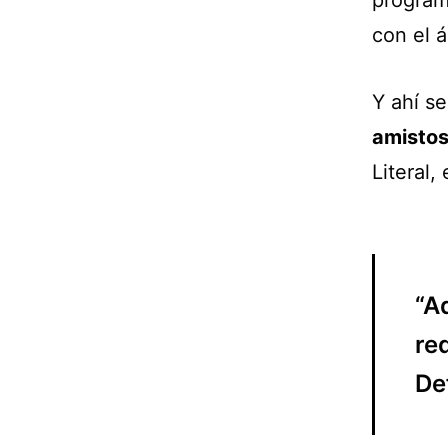
progra
con el 
Y ahí se
amistoso
Literal,
“A
re
Def