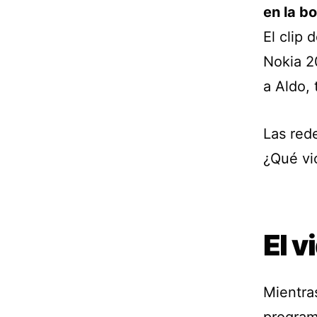
en la b
El clip
Nokia 2
a Aldo, 
Las red
¿Qué vio
El v
Mientras