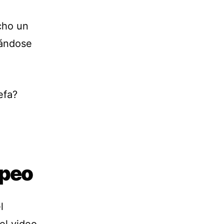
cho un
cándose
efa?
ppeo
l