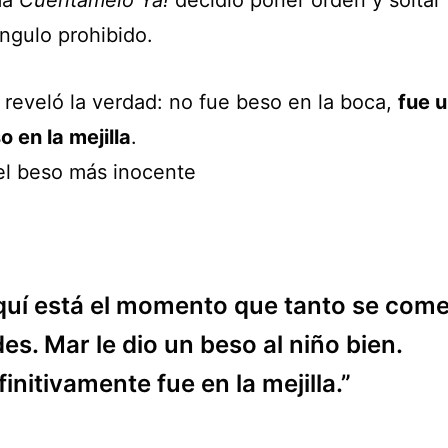
ma
Cuéntamelo Ya!
decidió poner orden y soltar 
ángulo prohibido.
 reveló la verdad: no fue beso en la boca,
fue 
 en la mejilla
.
 el beso más inocente
quí está el momento que tanto se com
des. Mar le dio un beso al niño bien.
initivamente fue en la mejilla.”