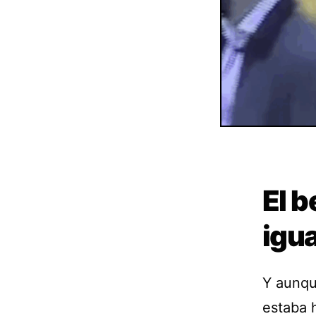
El b
igua
Y aunqu
estaba 