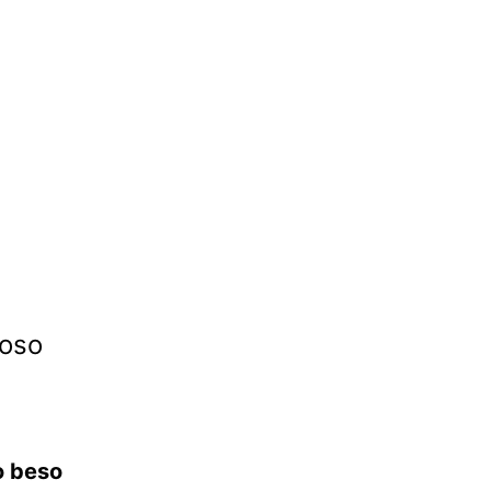
oso
o beso