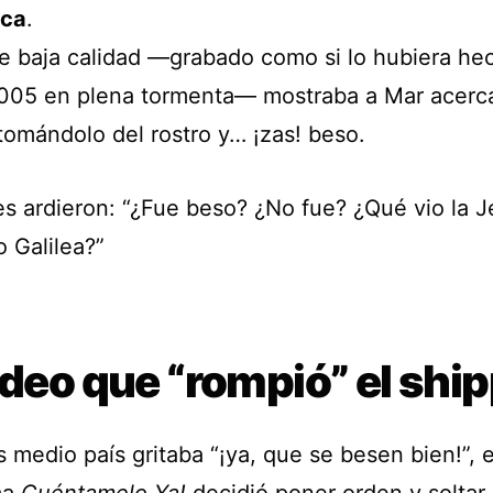
oca
.
 de baja calidad —grabado como si lo hubiera he
005 en plena tormenta— mostraba a Mar acer
tomándolo del rostro y… ¡zas! beso.
es ardieron: “¿Fue beso? ¿No fue? ¿Qué vio la J
 Galilea?”
ideo que “rompió” el shi
 medio país gritaba “¡ya, que se besen bien!”, e