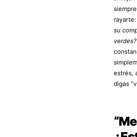
siempre
rayarte
su comp
verdes?
constan
simplem
estrés, 
digas “v
“Me 
¿Es