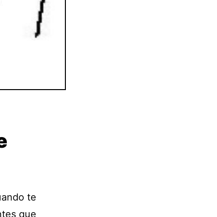
e
uando te
entes que