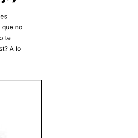
res
e que no
o te
st? A lo