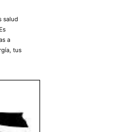
s salud
Es
as a
gía, tus