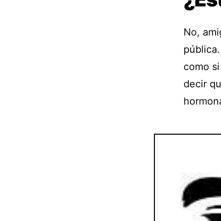
No, ami
pública
como si 
decir q
hormona