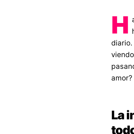
H
diario
viendo
pasand
amor
La i
todo