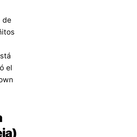
s de
ñitos
está
ó el
down
a
eja)