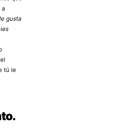
 a
le gusta
ies
o
el
 tú le
to.