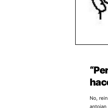
“Pe
hac
No, rei
antojan 