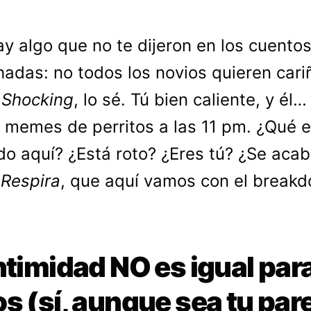
ay algo que no te dijeron en los cuento
hadas: no todos los novios quieren cari
.
Shocking
, lo sé. Tú bien caliente, y él…
 memes de perritos a las 11 pm. ¿Qué 
o aquí? ¿Está roto? ¿Eres tú? ¿Se acab
?
Respira
, que aquí vamos con el break
ntimidad NO es igual par
s (sí, aunque sea tu par