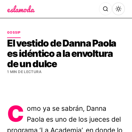
Es la Moda
GOSSIP
El vestido de Danna Paola
es idéntico a la envoltura
de un dulce
1 MIN DE LECTURA
C
omo ya se sabrán, Danna
Paola es uno de los jueces del
programa ‘La Academia’, en donde lo