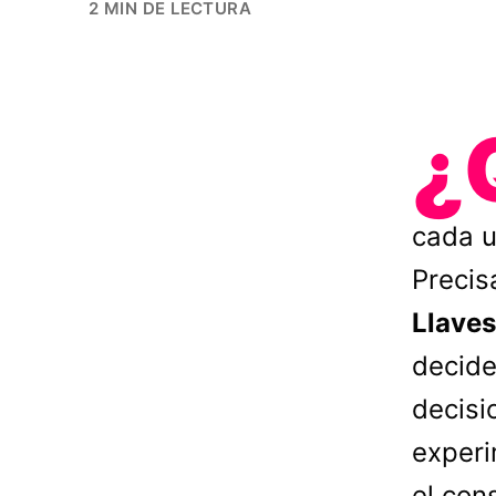
2 MIN DE LECTURA
¿
cada u
Precis
Llaves
decide
decisi
experi
el con