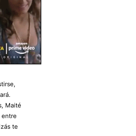
tirse,
ará.
, Maité
 entre
izás te