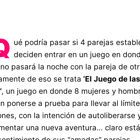
Q
ué podría pasar si 4 parejas establ
deciden entrar en un juego en don
no pasará la noche con la pareja de ot
amente de eso se trata
‘El Juego de las
’
, un juego en donde 8 mujeres y homb
n ponerse a prueba para llevar al límit
ones, con la intención de autoliberarse 
mentar una nueva aventura… claro está
sentimiento de sus “amadas” parejas.