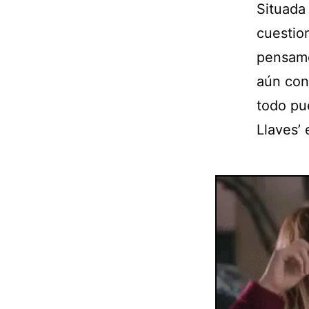
Situada 
cuestio
pensamo
aún con 
todo pue
Llaves’