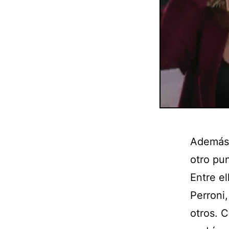
Además d
otro pun
Entre e
Perroni
otros. 