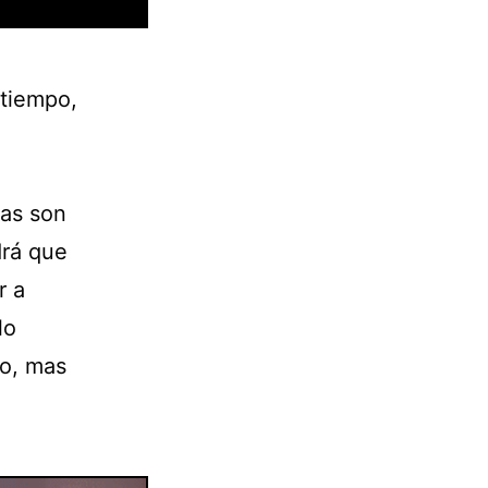
 tiempo,
las son
drá que
r a
lo
mo, mas