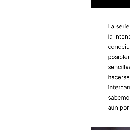
La seri
la inten
conocido
posiblem
sencill
hacerse
interca
sabemos
aún por