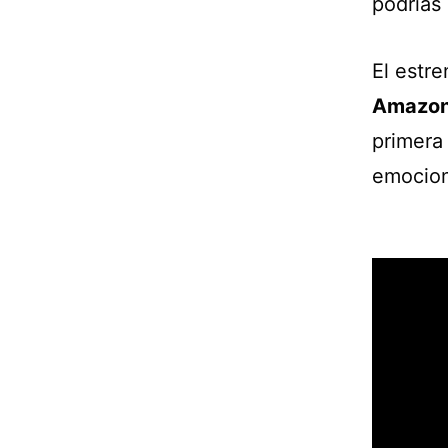
podrías 
El estr
Amazon
primera 
emocion