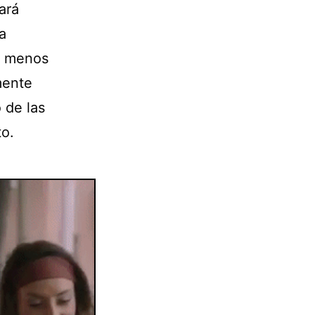
ará
a
, menos
mente
 de las
to.