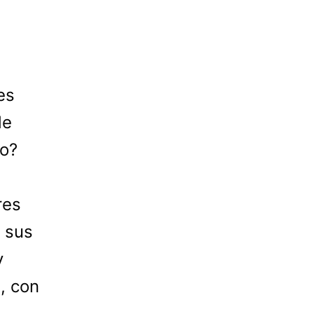
es
de
ro?
res
e sus
y
, con