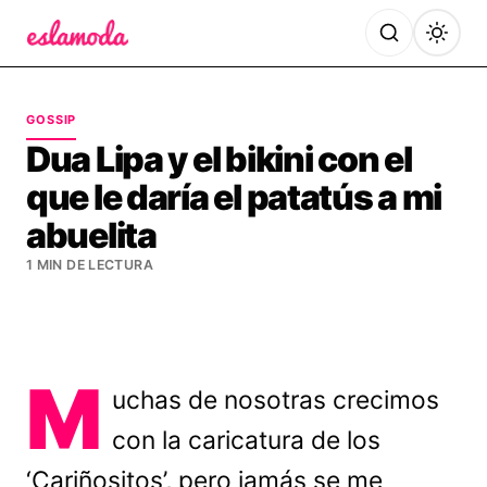
Es la Moda
GOSSIP
Dua Lipa y el bikini con el
que le daría el patatús a mi
abuelita
1 MIN DE LECTURA
M
uchas de nosotras crecimos
con la caricatura de los
‘Cariñositos’, pero jamás se me