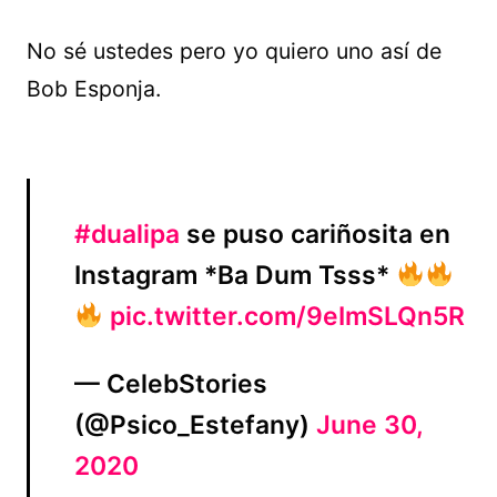
No sé ustedes pero yo quiero uno así de
Bob Esponja.
#dualipa
se puso cariñosita en
Instagram *Ba Dum Tsss*
pic.twitter.com/9eImSLQn5R
— CelebStories
(@Psico_Estefany)
June 30,
2020