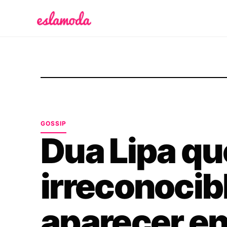
Es la Moda
GOSSIP
Dua Lipa q
irreconocibl
aparecer en