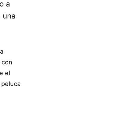
o a
n una
na
n con
e el
 peluca