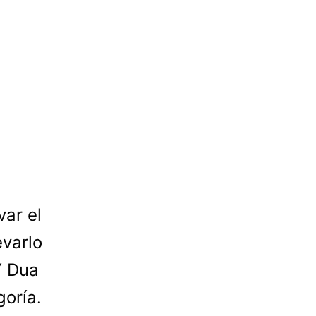
var el
evarlo
Y Dua
goría.