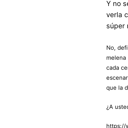
Y no s
verla 
súper 
No, def
melena 
cada ce
escenar
que la d
¿A uste
https:/