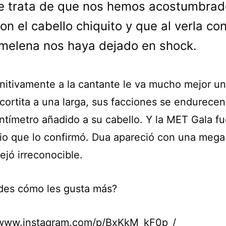
e trata de que nos hemos acostumbrad
con el cabello chiquito y que al verla co
melena nos haya dejado en shock.
initivamente a la cantante le va mucho mejor u
cortita a una larga, sus facciones se endurece
ntímetro añadido a su cabello. Y la MET Gala fu
io que lo confirmó. Dua apareció con una mega
ejó irreconocible.
des cómo les gusta más?
/www.instagram.com/p/BxKkM_kF0p_/