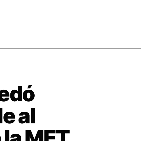
uedó
e al
 la MET