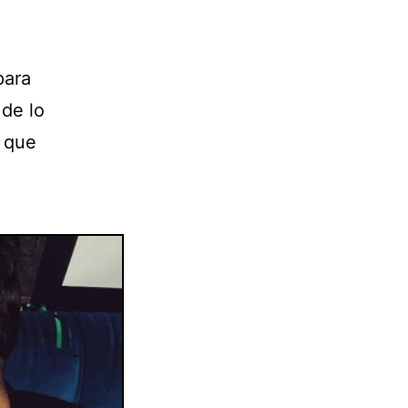
para
 de lo
a que