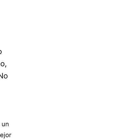
o
o,
 No
 un
ejor