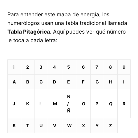
Para entender este mapa de energía, los
numerólogos usan una tabla tradicional llamada
Tabla Pitagórica
. Aquí puedes ver qué número
le toca a cada letra:
1
2
3
4
5
6
7
8
9
A
B
C
D
E
F
G
H
I
N
J
K
L
M
/
O
P
Q
R
Ñ
S
T
U
V
W
X
Y
Z