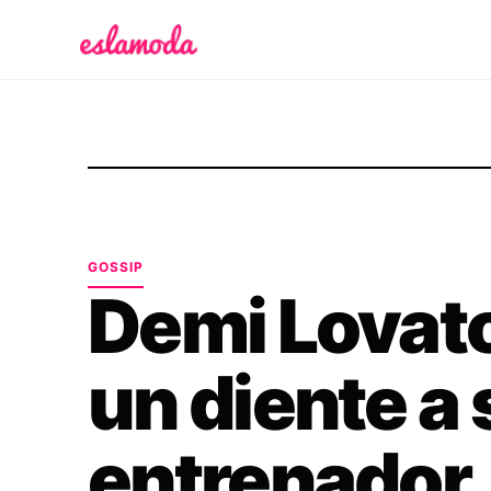
Es la Moda
GOSSIP
Demi Lovato
un diente a 
entrenador