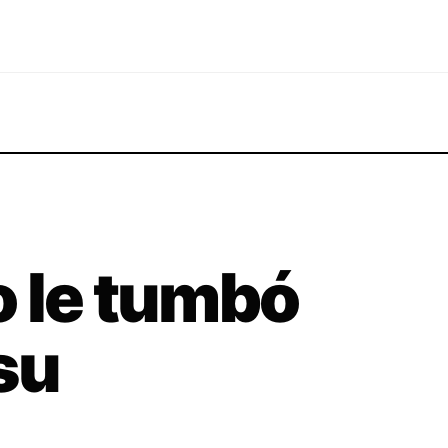
 le tumbó
su