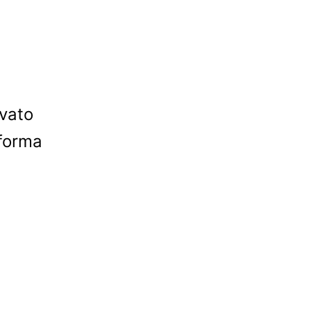
vato
forma