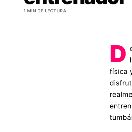
1 MIN DE LECTURA
D
física
disfru
realme
entren
tumbán