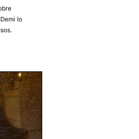
obre
 Demi lo
osos.