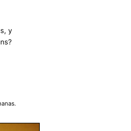
s, y
ons?
nanas.