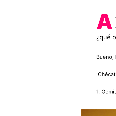
A
¿qué o
Bueno, 
¡Chécat
1. Gomi