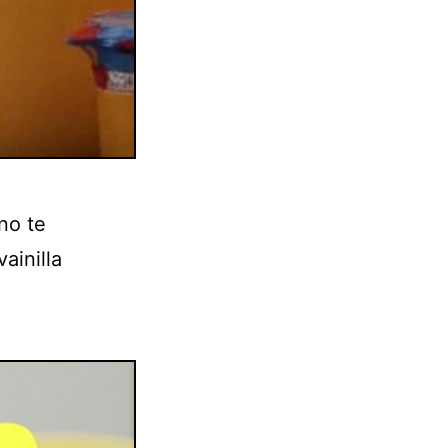
no te
ainilla