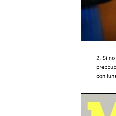
2. Si no
preocupe
con lune