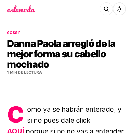
Es la Moda
GOSSIP
Danna Paola arregló de la
mejor forma su cabello
mochado
1 MIN DE LECTURA
C
omo ya se habrán enterado, y
si no pues dale click
AQUÍ
porque si no no vas a entender