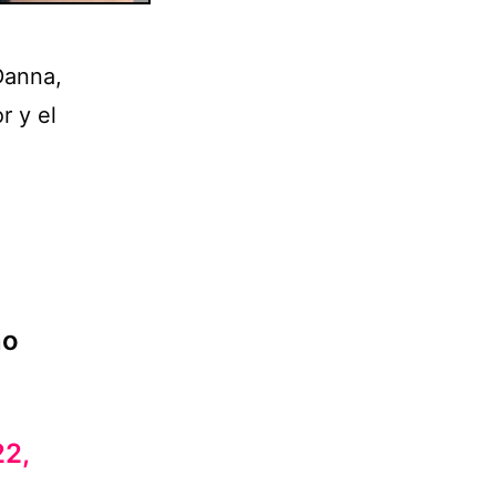
Danna,
r y el
o
no
22,