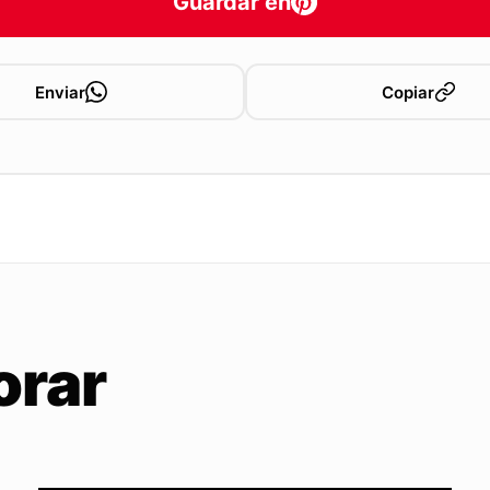
Guardar en
Enviar
Copiar
orar