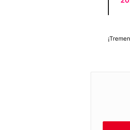
20
¡Tremen