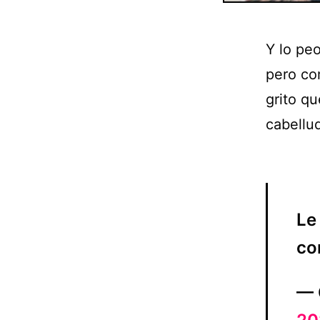
Y lo pe
pero com
grito qu
cabellu
Le
co
— 