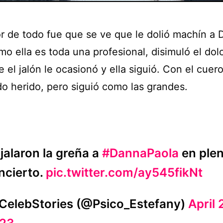
or de todo fue que se ve que le dolió machín a 
o ella es toda una profesional, disimuló el dolo
e el jalón le ocasionó y ella siguió. Con el cuer
do herido, pero siguió como las grandes.
 jalaron la greña a
#DannaPaola
en ple
ncierto.
pic.twitter.com/ay545fikNt
CelebStories (@Psico_Estefany)
April 