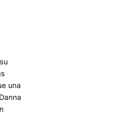
 su
us
ue una
e Danna
en