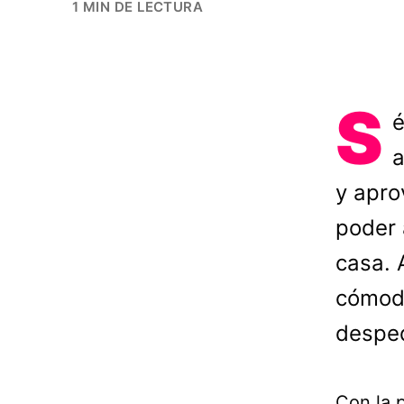
1 MIN DE LECTURA
S
é
a
y apro
poder 
casa. 
cómodo
desped
Con la p