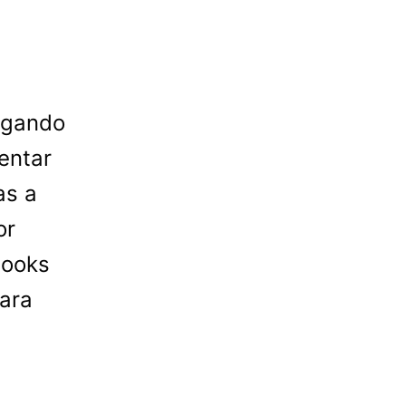
egando
entar
as a
or
looks
para