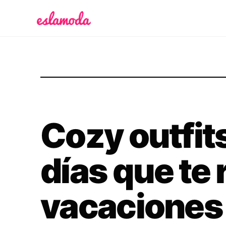
Es la Moda
Cozy outfits
días que te 
vacaciones