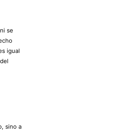
ni se
hecho
es igual
del
, sino a