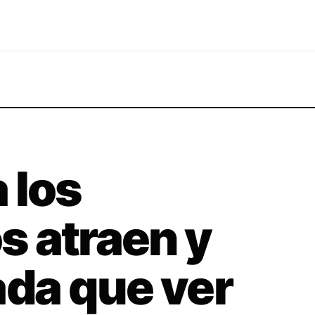
 los
 atraen y
ada que ver