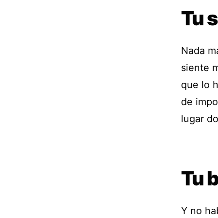
Tu s
Nada má
siente 
que lo 
de impo
lugar d
Tu b
Y no hab