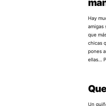
man
Hay muc
amigas s
que más
chicas 
pones a
ellas… P
Que
Un guiñ