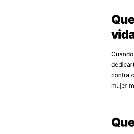
Que 
vid
Cuando 
dedicar
contra d
mujer má
Que