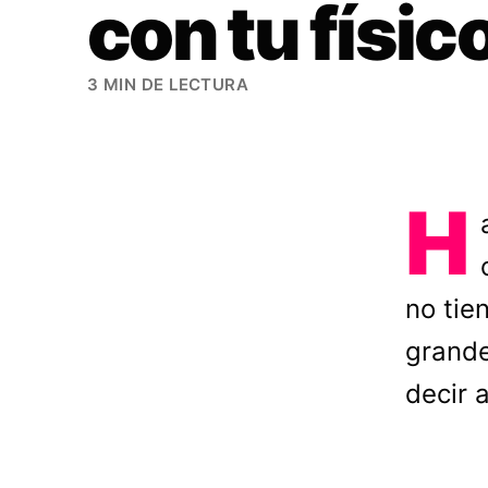
con tu físic
3 MIN DE LECTURA
H
no tie
grande
decir 