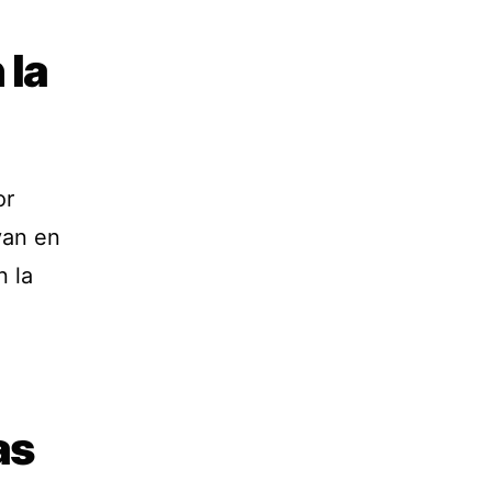
 la
or
yan en
n la
as