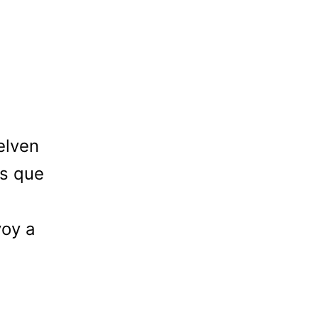
elven
s que
voy a