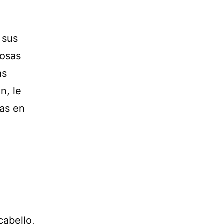
 sus
cosas
as
n, le
sas en
cabello,