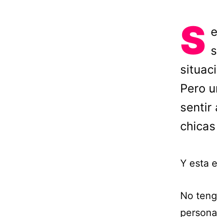
S
e
s
situac
Pero u
sentir
chicas
Y esta e
No teng
persona