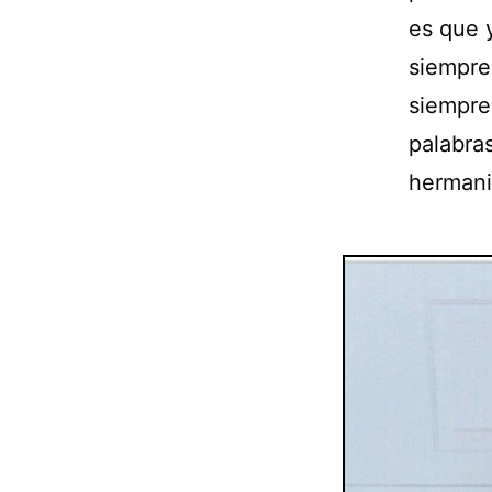
es que y
siempre.
siempre
palabra
hermani