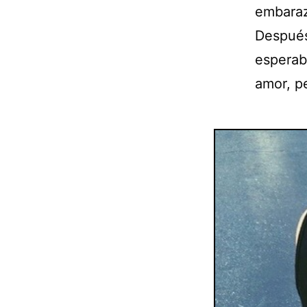
embaraz
Después
esperab
amor, pe