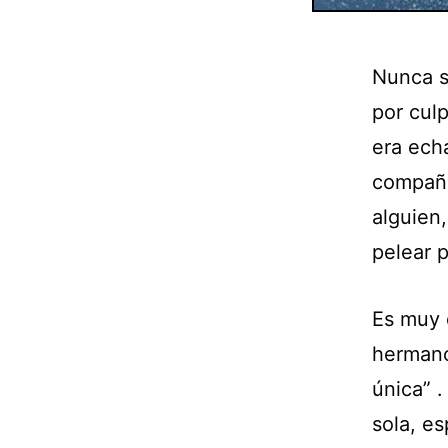
Nunca s
por cul
era ech
compañe
alguien,
pelear p
Es muy d
hermano
única” .
sola, es