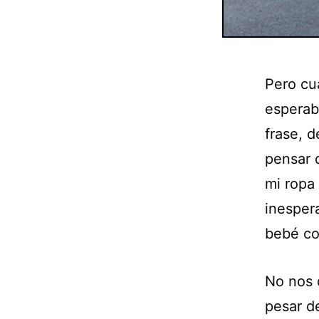
Pero cua
esperab
frase, 
pensar 
mi ropa 
inesper
bebé co
No nos 
pesar d