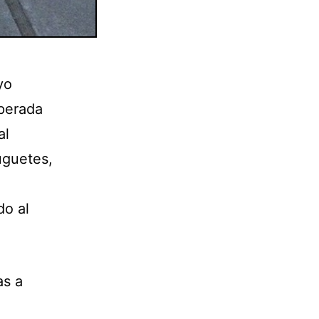
yo
sperada
al
uguetes,
o al
as a