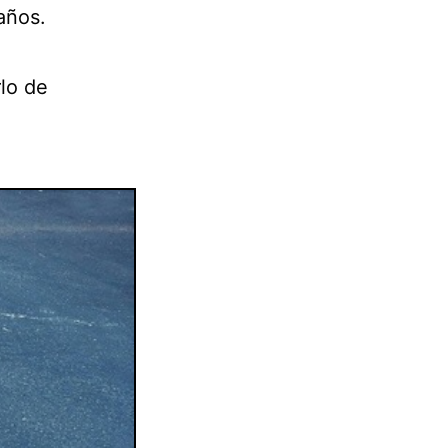
años.
rlo de