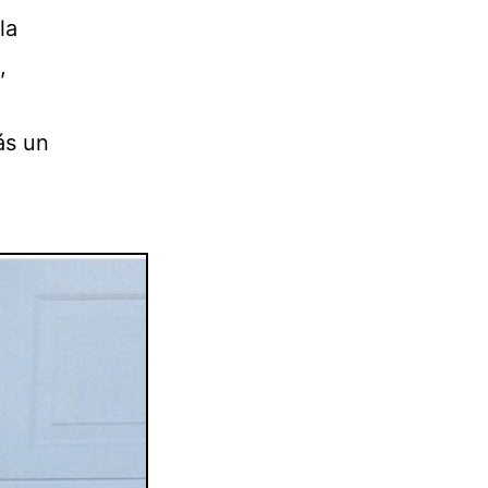
la
,
ás un