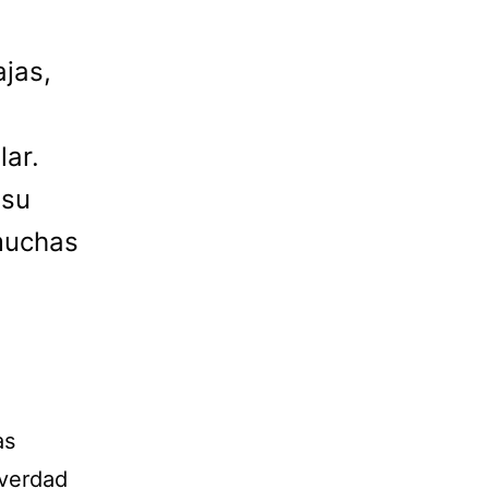
ajas,
lar.
 su
muchas
as
 verdad