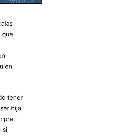
caías
o que
u
on
quien
 de tener
ser hija
empre
 si