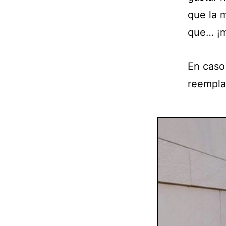
que la m
que… ¡m
En caso
reemplaz