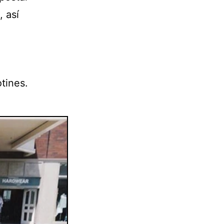
, así
otines.