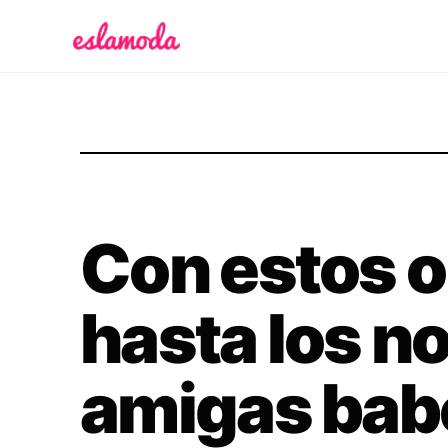
Es la Moda
Con estos o
hasta los no
amigas babe