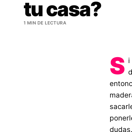
tu casa?
1 MIN DE LECTURA
S
i
d
entonc
madera
sacarl
ponerl
dudas