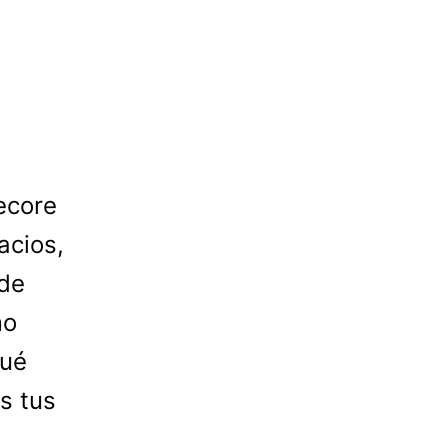
ecore
acios,
 de
mo
qué
s tus