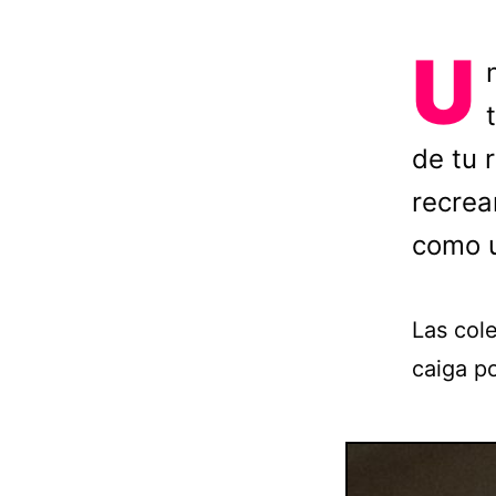
U
de tu 
recrea
como u
Las cole
caiga po