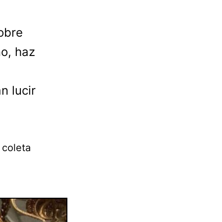
obre
no, haz
n lucir
 coleta