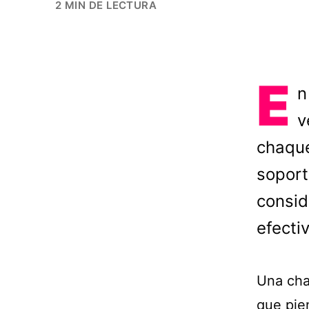
2 MIN DE LECTURA
E
n
v
chaque
soport
consid
efecti
Una chaq
que pie