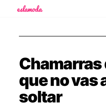
Es la Moda
Chamarras 
que no vas 
soltar