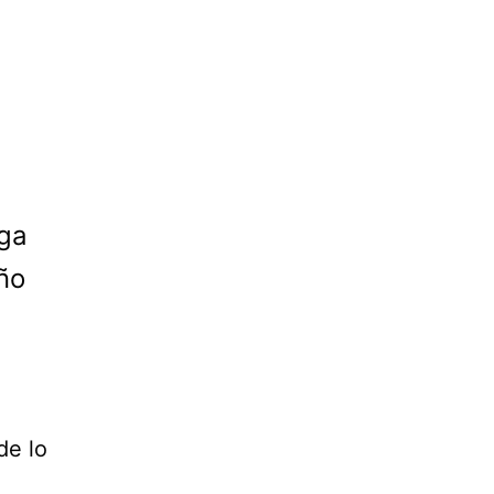
aga
año
de lo