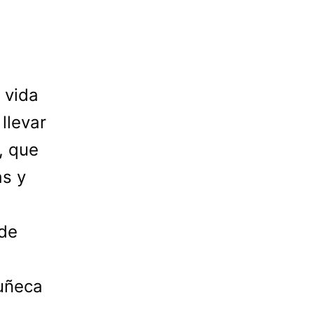
 vida
llevar
, que
as y
 de
muñeca