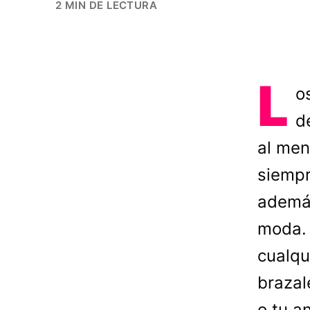
2 MIN DE LECTURA
L
o
d
al men
siempr
además
moda. 
cualqu
brazal
o tu a