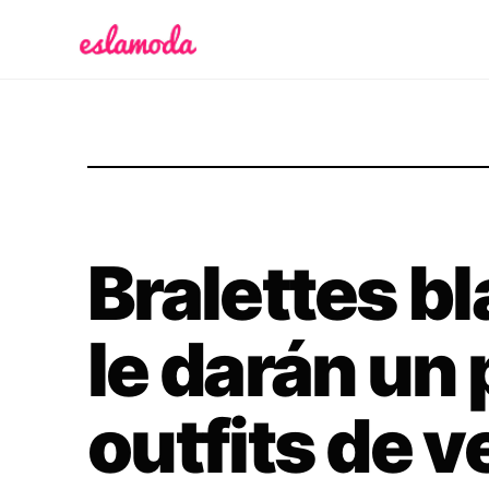
Es la Moda
Bralettes b
le darán un 
outfits de 