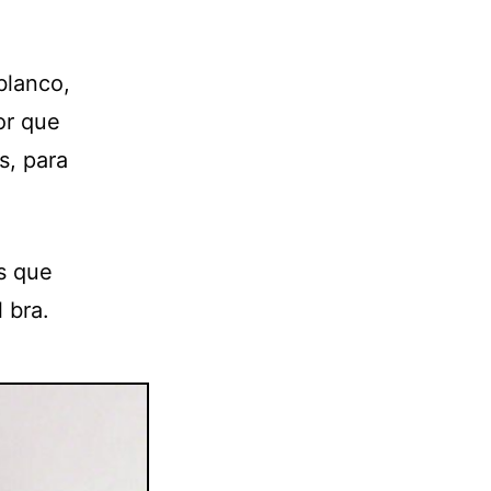
blanco,
or que
s, para
as que
 bra.