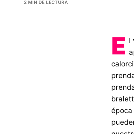
2 MIN DE LECTURA
E
l
a
calorc
prenda
prenda
bralet
época 
pueden
nuestr