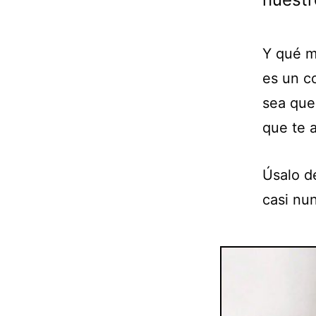
Y qué m
es un c
sea que 
que te a
Úsalo de
casi nu