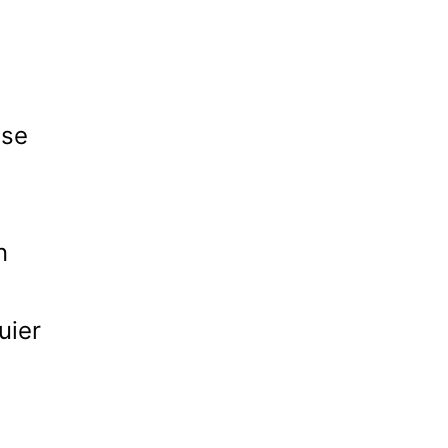
 se
n
uier