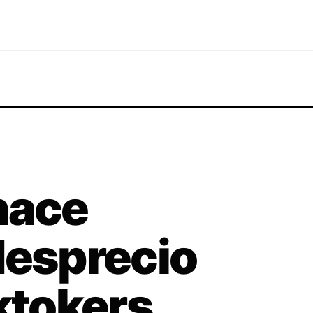
 hace
desprecio
iktokers