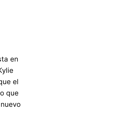
sta en
ylie
que el
lo que
 nuevo