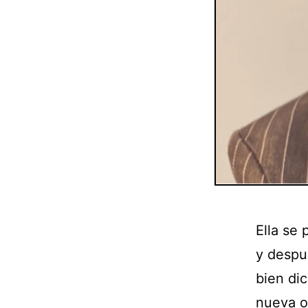
Ella se 
y despué
bien di
nueva o