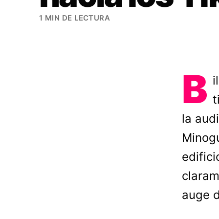
1 MIN DE LECTURA
B
i
t
la aud
Minogu
edific
claram
auge d