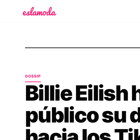
Es la Moda
GOSSIP
Billie Eilish
público su 
hacia los T