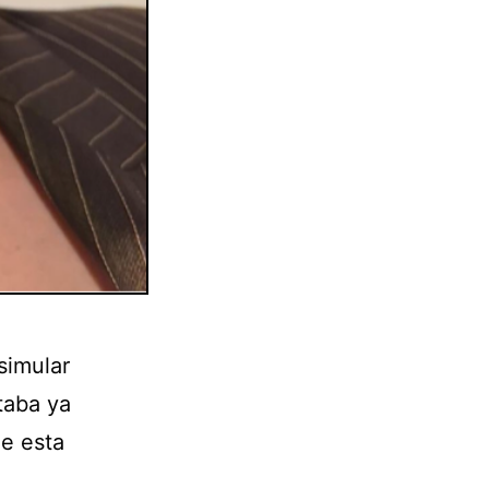
simular
taba ya
ue esta