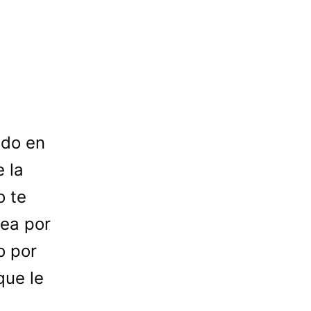
ado en
 la
o te
sea por
o por
que le