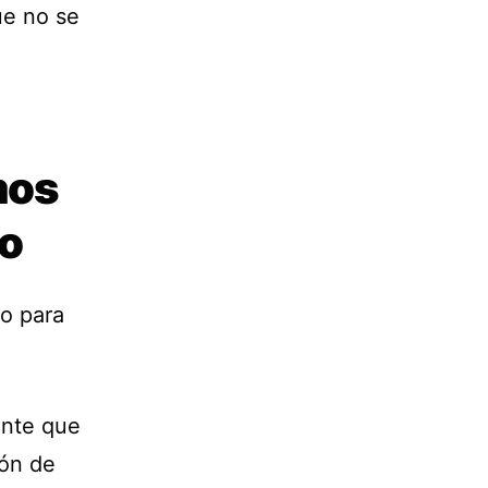
ue no se
mos
yo
so para
ante que
ión de