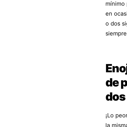
mínimo 
en ocas
o dos s
siempre 
Enoj
de p
dos
¡Lo peo
la mism