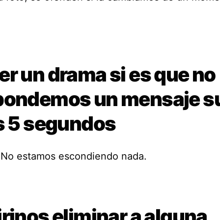
er un drama si es que no
pondemos un mensaje s
os 5 segundos
 No estamos escondiendo nada.
rinos eliminar a alguna