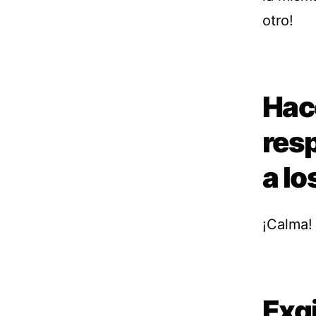
otro!
Hac
res
a l
¡Calma!
Exgi