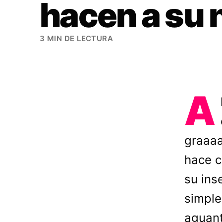
hacen a su 
3 MIN DE LECTURA
A
graaaa
hace c
su ins
simple
aguan