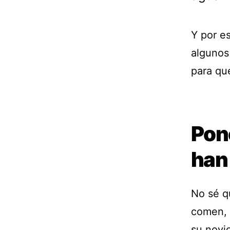
Y por e
algunos
para que
Pon
han
No sé q
comen, l
su novio