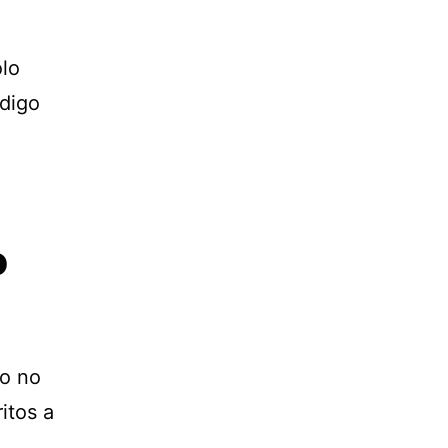
ólo
 digo
o
do no
itos a