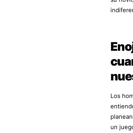
indifere
Eno
cua
nue
Los hom
entiend
planean
un jueg