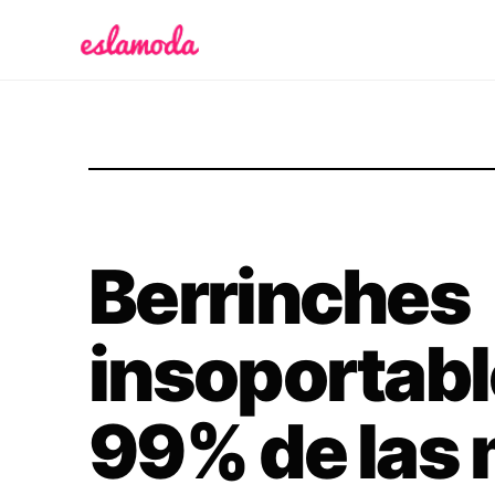
Es la Moda
Berrinches
insoportabl
99% de las 