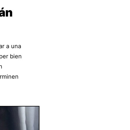
tán
ar a una
per bien
n
erminen