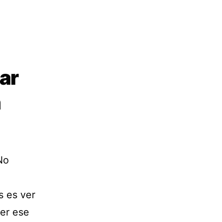
ar
n
No
s es ver
ner ese