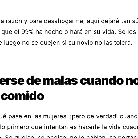
sa razón y para desahogarme, aquí dejaré tan s
 que el 99% ha hecho o hará en su vida. Se los
 luego no se quejen si su novio no las tolera.
erse de malas cuando n
 comido
ué pase en las mujeres, ¡pero de verdad! cuan
o primero que intentan es hacerle la vida cuadr
. Se quejan, se enojan, no le hablan, se portan