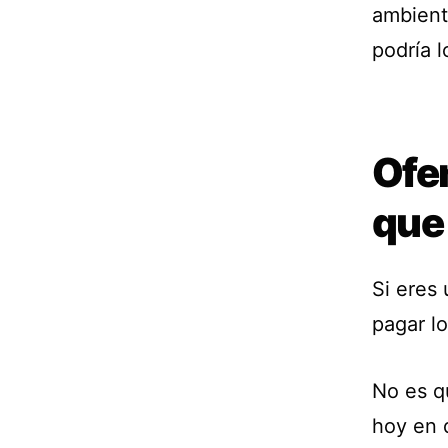
ambient
podría l
Ofe
que
Si eres
pagar l
No es q
hoy en 