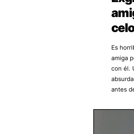
amig
cel
Es horri
amiga p
con él. 
absurda
antes d