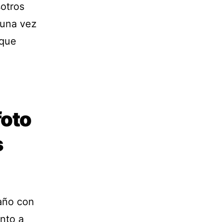
otros
 una vez
 que
foto
s
año con
nto a