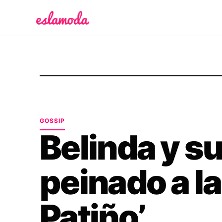
Es la Moda
GOSSIP
Belinda y s
peinado a la
Patiño’