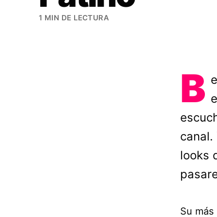
1 MIN DE LECTURA
B
e
e
escuch
canal.
looks 
pasare
Su más 