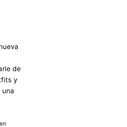
 nueva
arle de
fits y
e una
 en