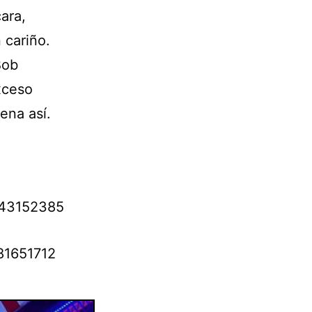
cara,
 cariño.
Bob
xceso
ena así.
3243152385
081651712