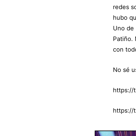
redes so
hubo qu
Uno de 
Patiño.
con todo
No sé u
https:/
https:/