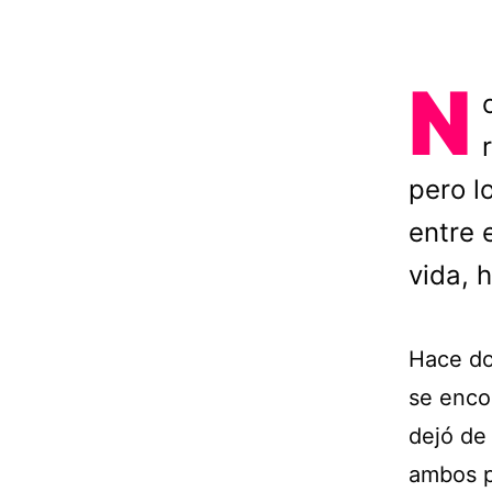
N
pero l
entre 
vida, 
Hace do
se encon
dejó de 
ambos po