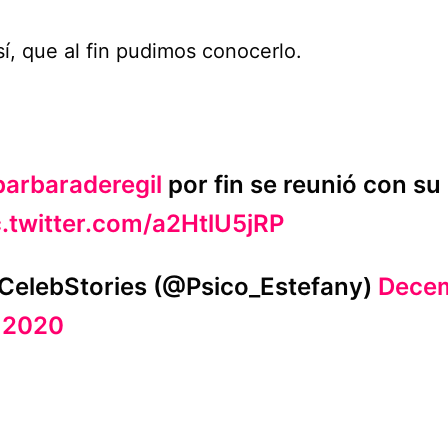
í, que al fin pudimos conocerlo.
arbaraderegil
por fin se reunió con su
c.twitter.com/a2HtlU5jRP
CelebStories (@Psico_Estefany)
Dece
, 2020