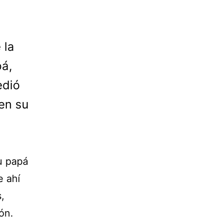
 la
pá,
edió
 en su
u papá
e ahí
,
ón.