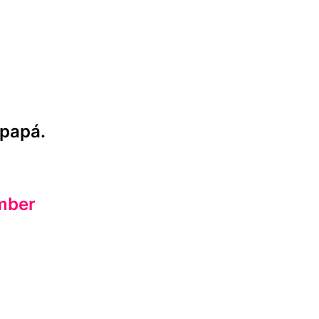
 papá.
mber