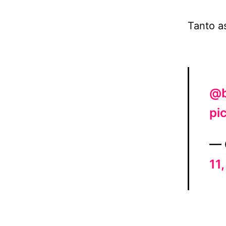
Tanto as
@b
pi
— 
11