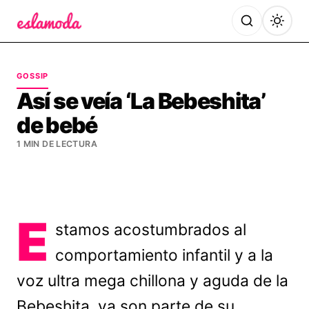
Es la Moda
GOSSIP
Así se veía ‘La Bebeshita’
de bebé
1 MIN DE LECTURA
E
stamos acostumbrados al
comportamiento infantil y a la
voz ultra mega chillona y aguda de la
Bebeshita, ya son parte de su