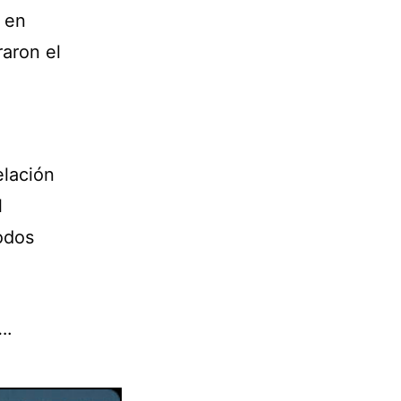
 en
raron el
elación
l
odos
….