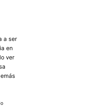
 a ser
ia en
do ver
sa
además
io