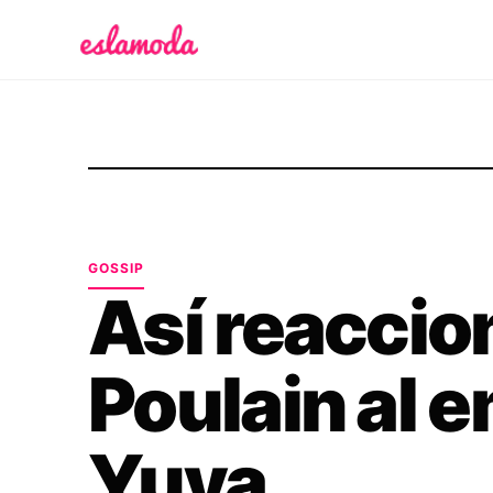
Es la Moda
GOSSIP
Así reaccio
Poulain al 
Yuya