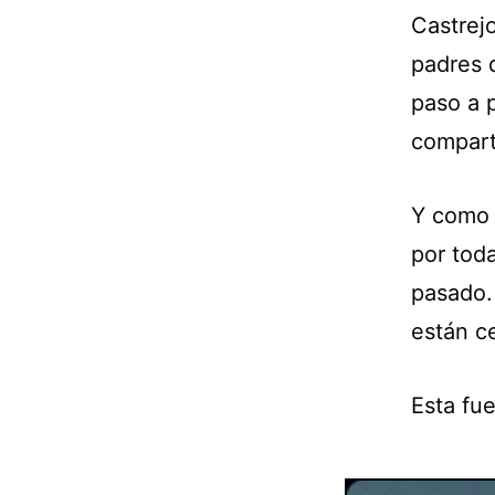
Castrej
padres d
paso a 
compart
Y como 
por toda
pasado.
están c
Esta fu