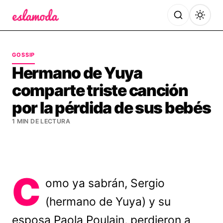
Es la Moda
GOSSIP
Hermano de Yuya
comparte triste canción
por la pérdida de sus bebés
1 MIN DE LECTURA
C
omo ya sabrán, Sergio
(hermano de Yuya) y su
esposa Paola Poulain, perdieron a