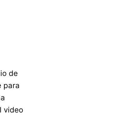
io de
e para
na
l video