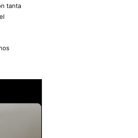
on tanta
el
unos