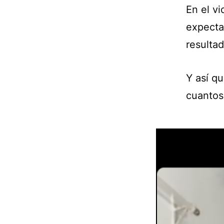
En el vi
expectat
resulta
Y así q
cuantos