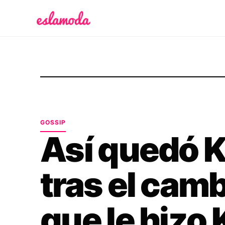
Es la Moda
GOSSIP
Así quedó K
tras el camb
que le hizo