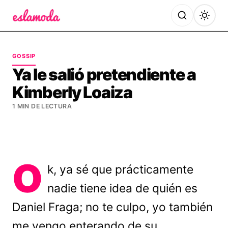
Es la Moda
GOSSIP
Ya le salió pretendiente a
Kimberly Loaiza
1 MIN DE LECTURA
O
k, ya sé que prácticamente
nadie tiene idea de quién es
Daniel Fraga; no te culpo, yo también
me vengo enterando de su