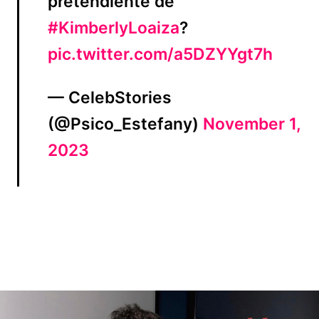
pretendiente de
#KimberlyLoaiza
?
pic.twitter.com/a5DZYYgt7h
— CelebStories
(@Psico_Estefany)
November 1,
2023