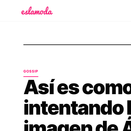
Es la Moda
GOSSIP
Así es como
intentando l
imagen de 