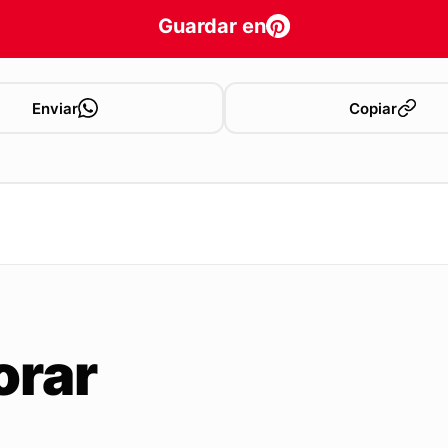
Guardar en
Enviar
Copiar
orar