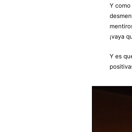
Y como 
desment
mentiro
¡vaya q
Y es qu
positiv