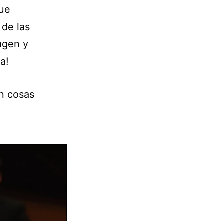
fue
de las
agen y
a!
en cosas