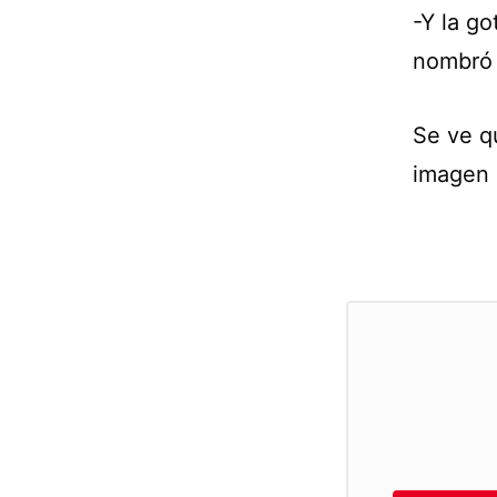
-Y la go
nombró 
Se ve q
imagen 