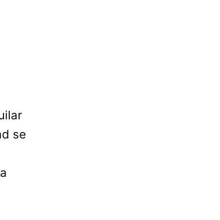
ilar
ad se
 a