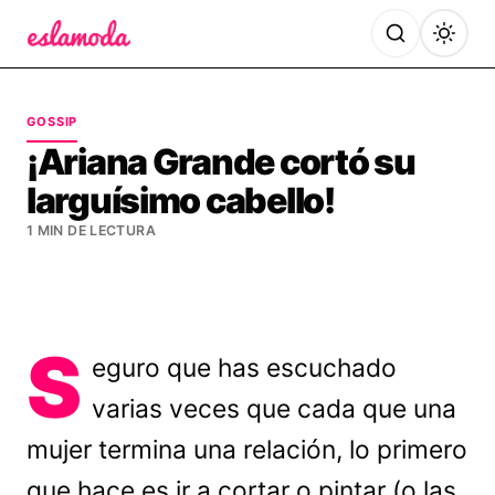
Es la Moda
GOSSIP
¡Ariana Grande cortó su
larguísimo cabello!
1 MIN DE LECTURA
S
eguro que has escuchado
varias veces que cada que una
mujer termina una relación, lo primero
que hace es ir a cortar o pintar (o las