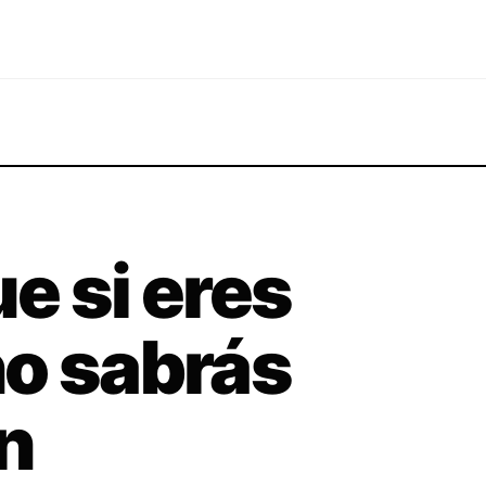
e si eres
no sabrás
n