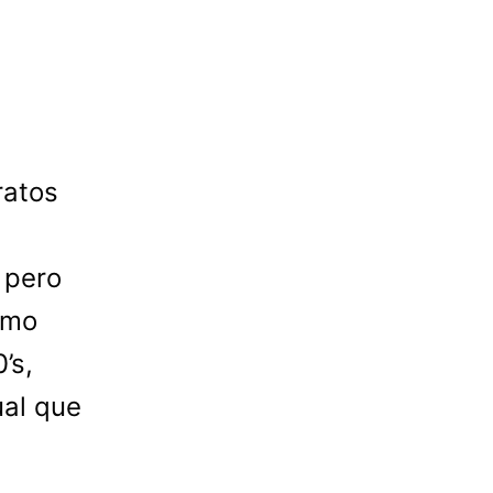
ratos
 pero
ómo
’s,
ual que