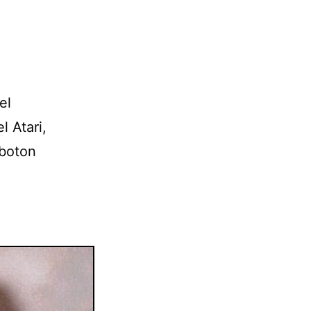
el
l Atari,
 boton