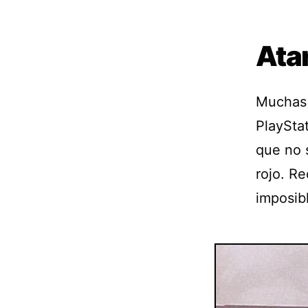
Atar
Muchas 
PlayStat
que no 
rojo. Re
imposibl