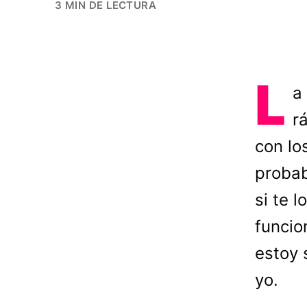
3 MIN DE LECTURA
L
a
r
con lo
probab
si te 
funcio
estoy 
yo.