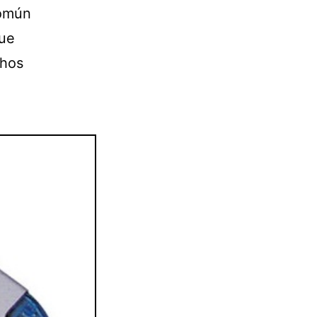
común
que
chos