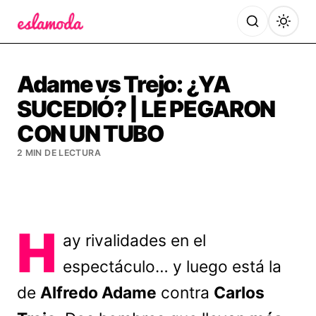
Es la Moda
Adame vs Trejo: ¿YA
SUCEDIÓ? | LE PEGARON
CON UN TUBO
2 MIN DE LECTURA
H
ay rivalidades en el
espectáculo… y luego está la
de
Alfredo Adame
contra
Carlos