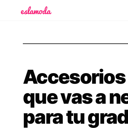
Es la Moda
Accesorios
que vas a n
para tu gra