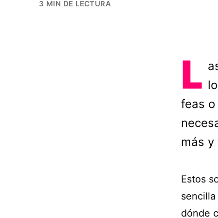
3 MIN DE LECTURA
L
a
l
feas o
necesa
más y 
Estos s
sencill
dónde c