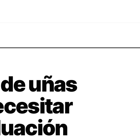
 de uñas
ecesitar
duación