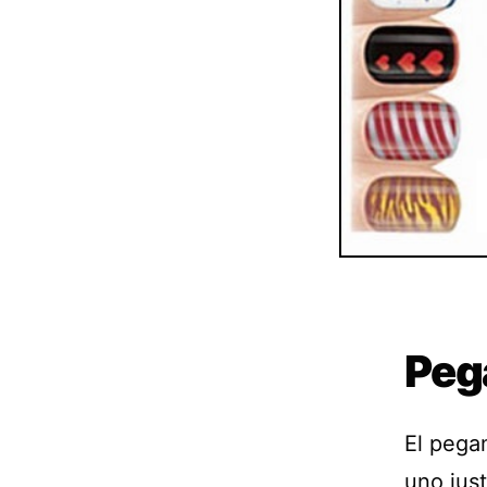
Peg
El pega
uno jus