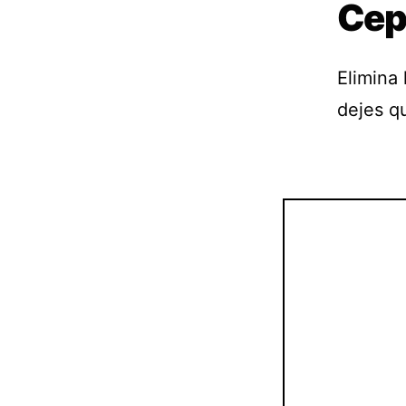
Cepi
Elimina
dejes q