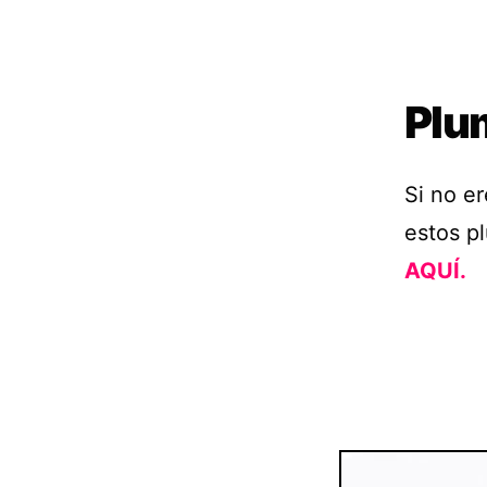
Plu
Si no e
estos p
AQUÍ.