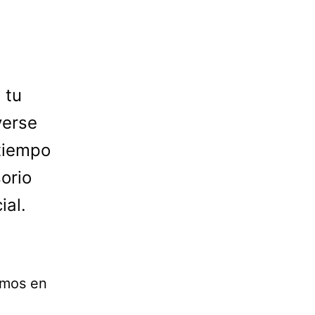
 tu
verse
 tiempo
orio
ial.
imos en