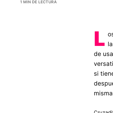
1 MIN DE LECTURA
L
o
l
de usa
versat
si tie
despué
misma
Cruzadi