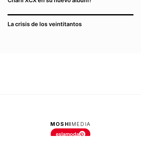
Charli XCX en su nuevo álbum?
La crisis de los veintitantos
MOSHI
MEDIA
eslamoda