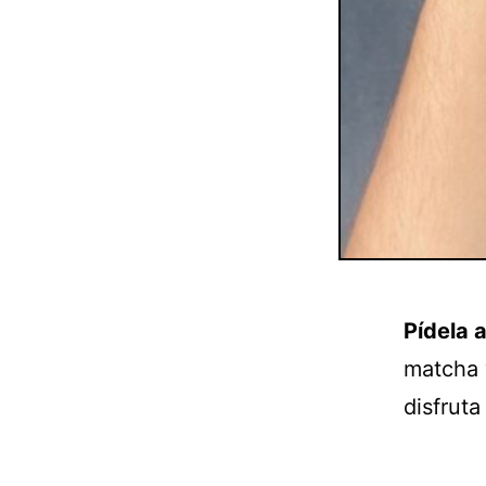
Pídela a
matcha 
disfrut