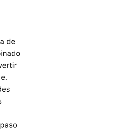
sa de
binado
ertir
le.
des
s
 paso