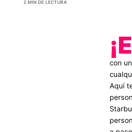
2 MIN DE LECTURA
¡
con un
cualqu
Aquí t
person
Starbu
person
a paso