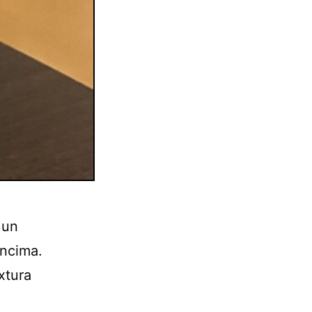
 un
encima.
xtura