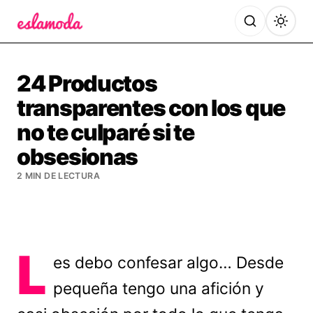
Es la Moda
24 Productos
transparentes con los que
no te culparé si te
obsesionas
2 MIN DE LECTURA
L
es debo confesar algo… Desde
pequeña tengo una afición y