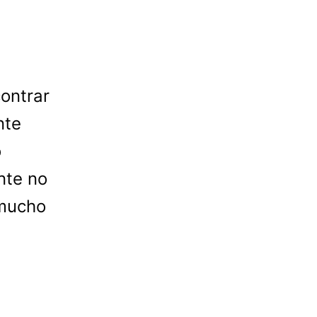
ontrar
nte
o
nte no
 mucho