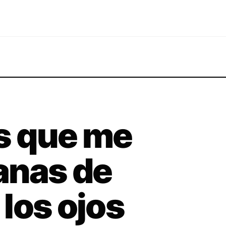
s que me
anas de
los ojos