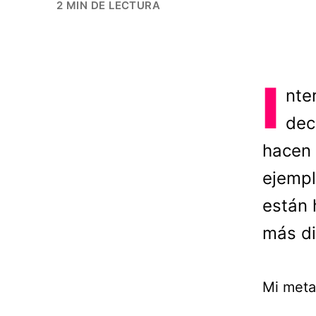
2 MIN DE LECTURA
I
nte
dec
hacen 
ejempl
están 
más di
Mi meta