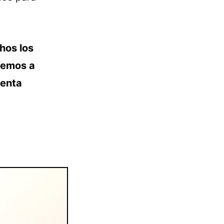
hos los
demos a
uenta