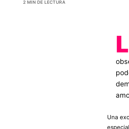
2 MIN DE LECTURA
L
obs
pod
dem
amo
Una exc
especia