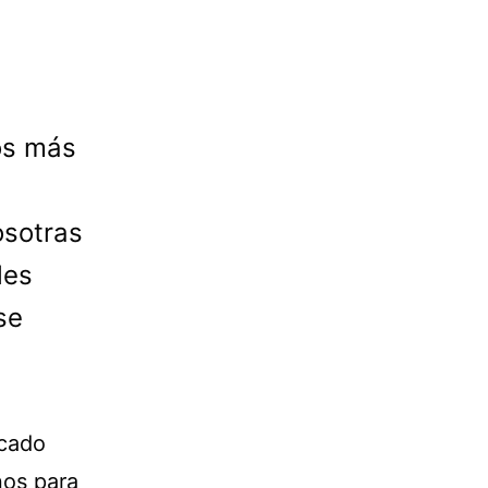
os más
osotras
les
se
icado
nos para