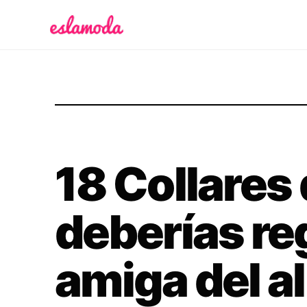
Es la Moda
18 Collares
deberías reg
amiga del a