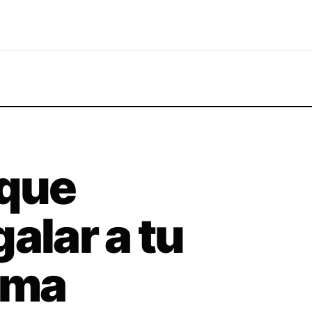
 que
alar a tu
lma