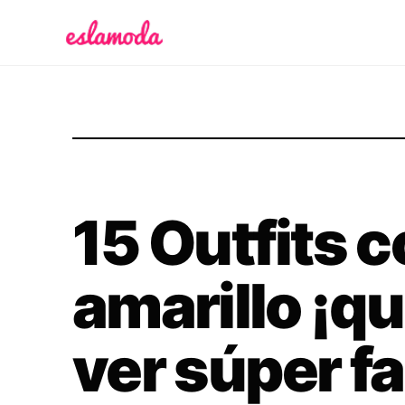
Es la Moda
15 Outfits c
amarillo ¡qu
ver súper f