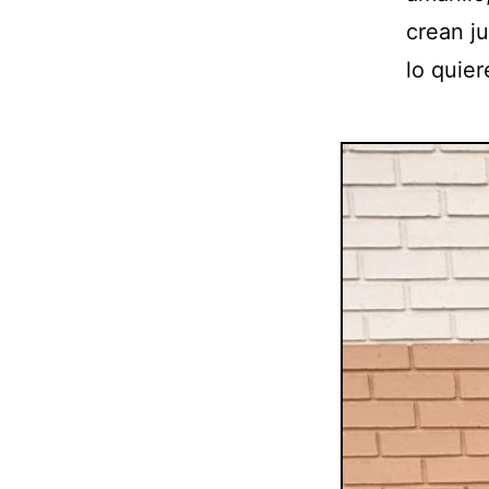
crean j
lo quier