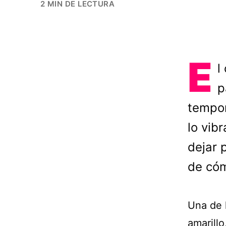
2 MIN DE LECTURA
E
l
p
tempor
lo vib
dejar 
de cóm
Una de 
amarillo