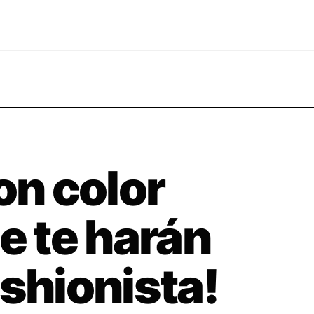
on color
e te harán
ashionista!