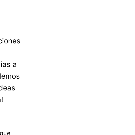
ciones
ias a
odemos
ideas
!
 que