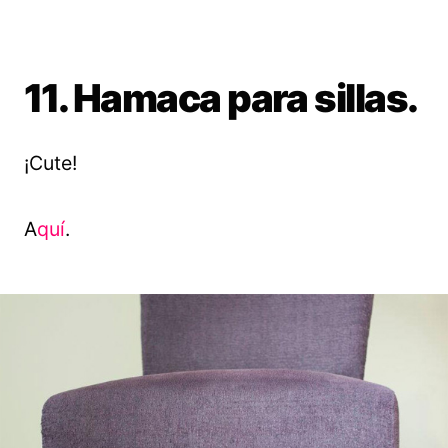
11. Hamaca para sillas.
¡Cute!
A
quí
.