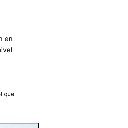
n en
ivel
él que