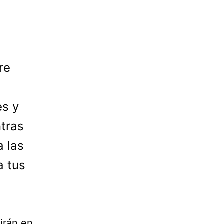
re
es y
tras
a las
a tus
irán en