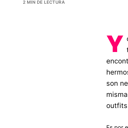
2 MIN DE LECTURA
Y
encont
hermos
son ne
mismas
outfits
Es por 