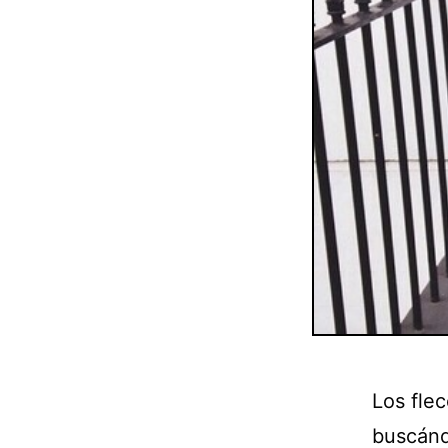
Los fle
buscánd