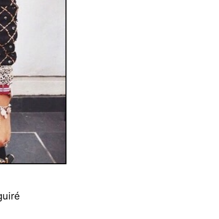
guiré