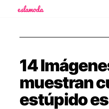
Es la Moda
14 Imágene
muestran c
estúpido es