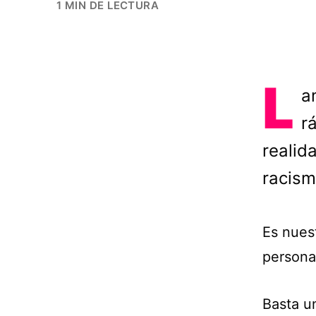
1 MIN DE LECTURA
L
a
r
realid
racism
Es nues
personas
Basta u