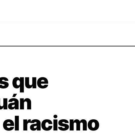
s que
uán
 el racismo