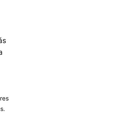
ás
a
res
s.