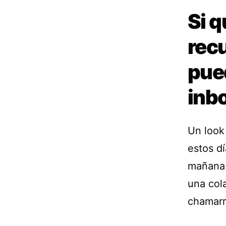
Si q
rec
pue
inb
Un look
estos d
mañana d
una col
chamarr