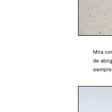
Mira co
de abri
siempre