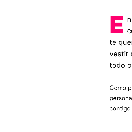
E
n
c
te que
vestir 
todo b
Como pod
persona
contigo