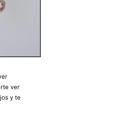
ver
rte ver
jos y te