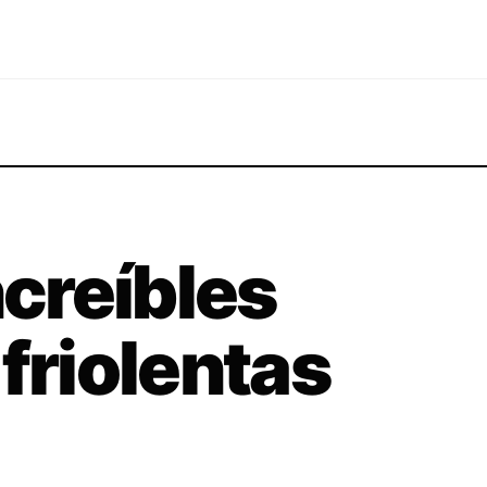
ncreíbles
friolentas