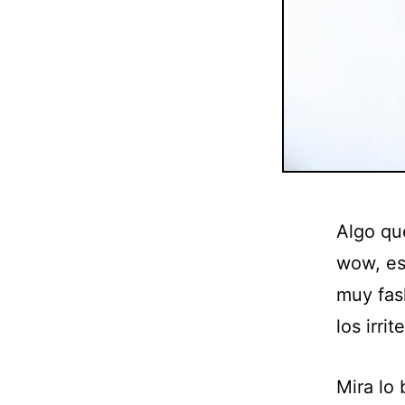
Algo qu
wow, es
muy fash
los irri
Mira lo