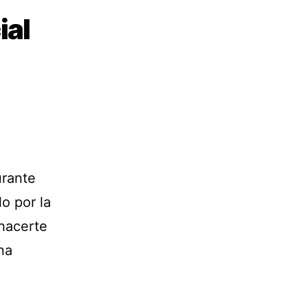
ial
urante
o por la
 hacerte
na