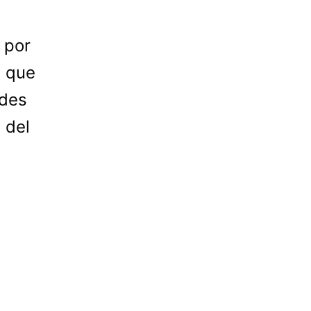
 por
o que
edes
n del