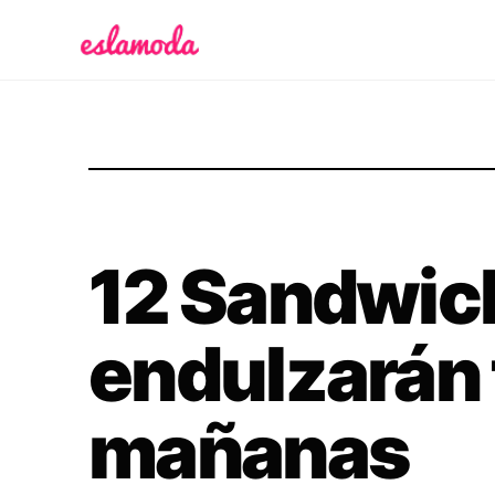
Es la Moda
12 Sandwic
endulzarán 
mañanas