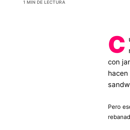
1 MIN DE LECTURA
C
con ja
hacen 
sandwi
Pero es
rebanad