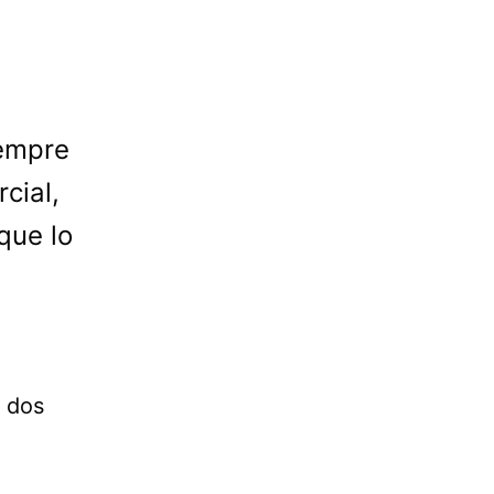
iempre
cial,
que lo
r dos